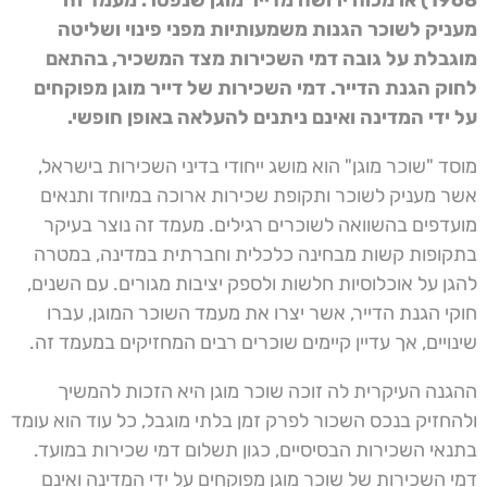
1968) או מכוח ירושה מדייר מוגן שנפטר. מעמד זה
מעניק לשוכר הגנות משמעותיות מפני פינוי ושליטה
מוגבלת על גובה דמי השכירות מצד המשכיר, בהתאם
לחוק הגנת הדייר. דמי השכירות של דייר מוגן מפוקחים
על ידי המדינה ואינם ניתנים להעלאה באופן חופשי.
מוסד "שוכר מוגן" הוא מושג ייחודי בדיני השכירות בישראל,
אשר מעניק לשוכר ותקופת שכירות ארוכה במיוחד ותנאים
מועדפים בהשוואה לשוכרים רגילים. מעמד זה נוצר בעיקר
בתקופות קשות מבחינה כלכלית וחברתית במדינה, במטרה
להגן על אוכלוסיות חלשות ולספק יציבות מגורים. עם השנים,
חוקי הגנת הדייר, אשר יצרו את מעמד השוכר המוגן, עברו
שינויים, אך עדיין קיימים שוכרים רבים המחזיקים במעמד זה.
ההגנה העיקרית לה זוכה שוכר מוגן היא הזכות להמשיך
ולהחזיק בנכס השכור לפרק זמן בלתי מוגבל, כל עוד הוא עומד
בתנאי השכירות הבסיסיים, כגון תשלום דמי שכירות במועד.
דמי השכירות של שוכר מוגן מפוקחים על ידי המדינה ואינם