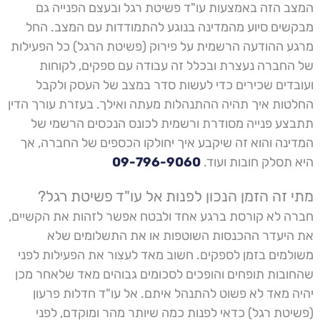
המצב הזה באמצעות עו"ד פשיטת רגל ובעצם הפנייה גם
מבקשים סיוע מהמדינה בנוגע להתמודדות עם המצב. החל
מרגע ההודעה הרשמית על פירוק (פשיטת הרגל) כל הפעילות
של החברה נעצרת ובכלל זה עבודה עם ספקים, לקוחות
ועובדים שכירים כדי לעשות סדר במצב של העסק ולקבל
החלטות איך תהיה ההתנהלות מעתה ואילך. בעזרת עורך הדין
תתבצע פנייה מסודרת ורשמית לכונס הנכסים הרשמי של
המדינה והוא זה שיקבע איך יחולקו הכספים של החברה, אך
היא תסלק חובות ועוד.
09-796-9060
מתי זה הזמן הנכון לפנות אל עו"ד פשיטת רגל?
חברה לא קורסת ברגע אחד ולבטח אפשר לזהות את הקשיים,
את היעדר ההכנסות השוטפות או את התשלומים שלא
משולמים בזמן לספקים. חשוב מאד לעצור את הפעילות לפני
שהחובות תופחים והופכים לסכומים גבוהים מאד שלאחר מכן
יהיה מאד לא פשוט להתנהל איתם. אל עו"ד חדלות פרעון
(פשיטת רגל) כדאי לפנות כמה שיותר מהר ומוקדם, לפני