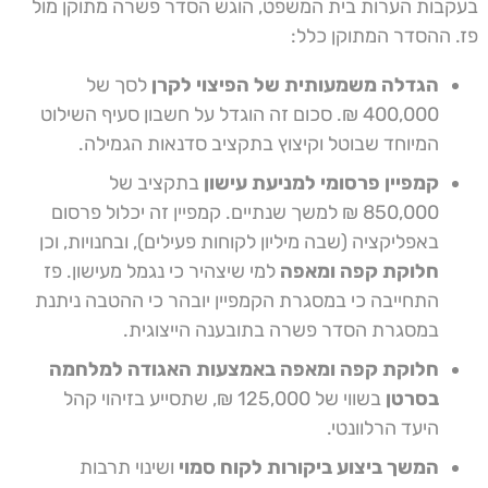
בעקבות הערות בית המשפט, הוגש הסדר פשרה מתוקן מול
פז. ההסדר המתוקן כלל:
הגדלה משמעותית של הפיצוי לקרן
לסך של
400,000 ₪. סכום זה הוגדל על חשבון סעיף השילוט
המיוחד שבוטל וקיצוץ בתקציב סדנאות הגמילה.
קמפיין פרסומי למניעת עישון
בתקציב של
850,000 ₪ למשך שנתיים. קמפיין זה יכלול פרסום
באפליקציה (שבה מיליון לקוחות פעילים), ובחנויות, וכן
חלוקת קפה ומאפה
למי שיצהיר כי נגמל מעישון. פז
התחייבה כי במסגרת הקמפיין יובהר כי ההטבה ניתנת
במסגרת הסדר פשרה בתובענה הייצוגית.
חלוקת קפה ומאפה באמצעות האגודה למלחמה
בסרטן
בשווי של 125,000 ₪, שתסייע בזיהוי קהל
היעד הרלוונטי.
המשך ביצוע ביקורות לקוח סמוי
ושינוי תרבות