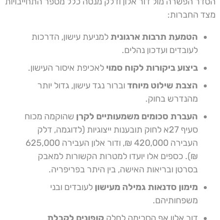
הסדר הפשרה מול דור אלון ודלק מנטה כלל מספר התחייבויות
מצד החברות:
הטמעת תרבות ארגונית
למניעת עישון, הדרכות
לעובדים ועדכון נהלים.
ביצוע ביקורות לקוח סמוי
לאכיפת איסור העישון.
הצבת שילוט מיוחד
וברור נגד עישון, גדול יותר
מהנדרש בחוק.
העברת סכומים משמעותיים לקרן
שהוקמה מכוח
סעיף 27א לחוק תובענות ייצוגיות (לדוגמה, דלק
העבירה 420,000 ₪, ודור אלון העבירה 625,000
₪). כספים אלו יועדו למטרות הקשורות למאבק
בסרטן ובריאות האישה, בין היתר בפריפריה.
מימון סדנאות גמילה מעישון
לעובדים ובני
משפחותיהם.
דור אלון אף הסכימה לחלק
קופונים לקבלת