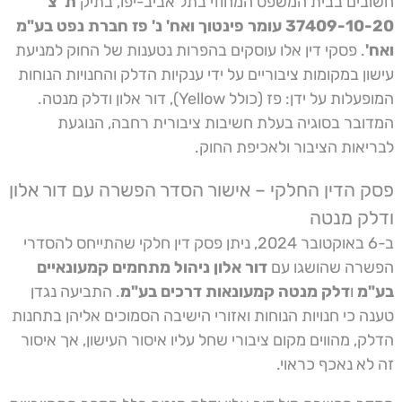
חשובים בבית המשפט המחוזי בתל אביב-יפו, בתיק
ת"צ
37409-10-20 עומר פינטוך ואח' נ' פז חברת נפט בע"מ
ואח'
. פסקי דין אלו עוסקים בהפרות נטענות של החוק למניעת
עישון במקומות ציבוריים על ידי ענקיות הדלק והחנויות הנוחות
המופעלות על ידן: פז (כולל Yellow), דור אלון ודלק מנטה.
המדובר בסוגיה בעלת חשיבות ציבורית רחבה, הנוגעת
לבריאות הציבור ולאכיפת החוק.
פסק הדין החלקי – אישור הסדר הפשרה עם דור אלון
ודלק מנטה
ב-6 באוקטובר 2024, ניתן פסק דין חלקי שהתייחס להסדרי
הפשרה שהושגו עם
דור אלון ניהול מתחמים קמעונאיים
בע"מ
ו
דלק מנטה קמעונאות דרכים בע"מ
. התביעה נגדן
טענה כי חנויות הנוחות ואזורי הישיבה הסמוכים אליהן בתחנות
הדלק, מהווים מקום ציבורי שחל עליו איסור העישון, אך איסור
זה לא נאכף כראוי.