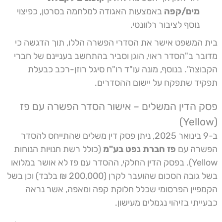
מים/קפה
באמצעות האגודה למלחמה בסרטן, כפיצוי
נוסף לציבור רלוונטי.
בית המשפט אישר את הסדרי הפשרה הללו, תוך הדגשה כי
מדובר ב"הסדר ראוי, הוגן וסביר בהתחשב בעניינם של חברי
הקבוצה". בנוסף, מונה עו"ד רו"ח סיגל רוזן-רכב כבעלת
תפקיד שתפקח על יישום ההסדרים.
פסק הדין המשלים – אישור הסדר הפשרה עם פז
(Yellow)
ב-9 בינואר 2025, ניתן פסק דין משלים שהתייחס להסדר
הפשרה עם
פז חברת נפט בע"מ
(כולל רשת חנויות הנוחות
Yellow). בפסק הדין החלקי, ההסדר עם פז לא אושר במלואו
בשל גובה הסכום שהועבר לקרן (200,000 ₪ בלבד) וכן בשל
הקמפיין הפרסומי שכלל חלוקת קפה ומאפה, אשר נראה
כבעייתי בזיהוי נגמלים מעישון.